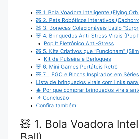
🧸 1. Bola Voadora Inteligente (Flying Orb 
🧸 2. Pets Robóticos Interativos (Cachorr
🧸 3. Bonecas Colecionáveis Estilo “Surp
🧸 4. Brinquedos Anti-Stress Virais (Pop I
Pop It Eletrônico Anti-Stress
🧸 5. Kits Criativos que “Funcionam” (Slim
Kit de Pulseira e Berloques
🧸 6. Mini Games Portáteis Retrô
🧸 7. LEGO e Blocos Inspirados em Série
Lista de brinquedos virais com links par
🎄 Por que comprar brinquedos virais ant
📌 Conclusão
Confira também:
🧸 1. Bola Voadora Inte
Ball)